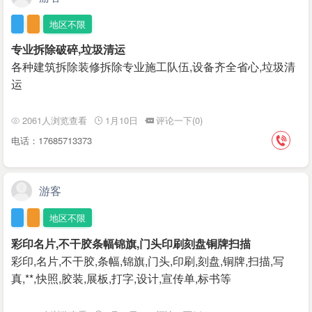
地区不限
专业拆除破碎,垃圾清运
各种建筑拆除装修拆除专业施工队伍,设备齐全省心,垃圾清
运
2061人浏览查看
1月10日
评论一下(0)
电话：17685713373
游客
地区不限
彩印名片,不干胶条幅锦旗,门头印刷刻盘铜牌扫描
彩印,名片,不干胶,条幅,锦旗,门头,印刷,刻盘,铜牌,扫描,写
真,**,快照,胶装,展板,打字,设计,宣传单,标书等