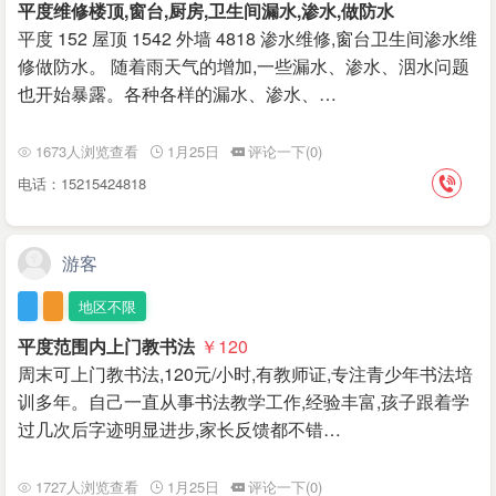
平度维修楼顶,窗台,厨房,卫生间漏水,渗水,做防水
平度 152 屋顶 1542 外墙 4818 渗水维修,窗台卫生间渗水维
修做防水。 随着雨天气的增加,一些漏水、渗水、洇水问题
也开始暴露。各种各样的漏水、渗水、…
1673人浏览查看
1月25日
评论一下(0)
电话：15215424818
游客
地区不限
平度范围内上门教书法
￥120
周末可上门教书法,120元/小时,有教师证,专注青少年书法培
训多年。自己一直从事书法教学工作,经验丰富,孩子跟着学
过几次后字迹明显进步,家长反馈都不错…
1727人浏览查看
1月25日
评论一下(0)