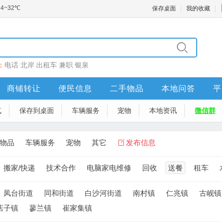
保存桌面
我的收藏
：
电话
北岸
出租车
兼职
银泉
商铺转让
便民信息
二手物品
本地问答
平
气
保存到桌面
车辆服务
宠物
本地资讯
微信群
物品
车辆服务
宠物
其它
发布信息
搬家/快递
技术合作
电脑家电维修
回收
送餐
租车
凤台街道
同和街道
白沙河街道
南村镇
仁兆镇
古岘镇
店子镇
蓼兰镇
崔家集镇