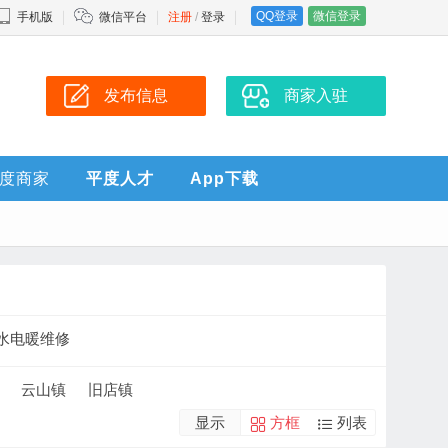
QQ登录
微信登录
手机版
微信平台
注册
/
登录
发布信息
商家入驻
度商家
平度人才
App下载
水电暖维修
云山镇
旧店镇
显示
方框
列表