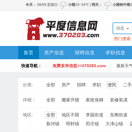
信息
热门搜索
首页
房产信息
招聘信息
求职信息
快速导航：
免费发布信息>>370283.com
最新天
分类:
全部
房产
招聘
求职
便民
二手
详细：
全部
搬家开锁
家政保姆
装修装潢
地区:
全部
地区不限
李园街道
东阁街道
新河镇
明村镇
田庄镇
大泽山镇