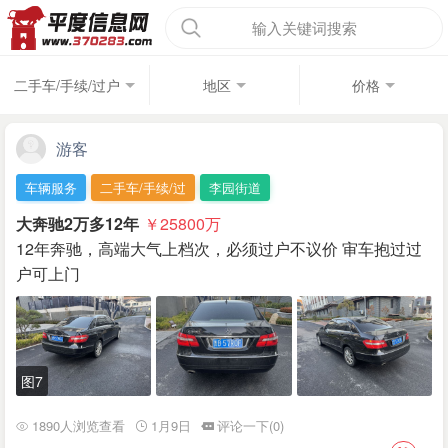
输入关键词搜索
二手车/手续/过户
地区
价格
游客
车辆服务
二手车/手续/过
李园街道
大奔驰2万多12年
￥25800
万
12年奔驰，高端大气上档次，必须过户不议价 审车抱过过
户可上门
图7
1890人浏览查看
1月9日
评论一下(0)