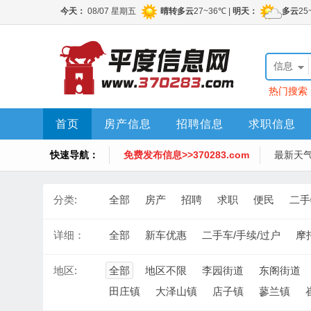
信息
热门搜索
首页
房产信息
招聘信息
求职信息
快速导航：
免费发布信息>>370283.com
最新天
分类:
全部
房产
招聘
求职
便民
二手
详细：
全部
新车优惠
二手车/手续/过户
摩
地区:
全部
地区不限
李园街道
东阁街道
田庄镇
大泽山镇
店子镇
蓼兰镇