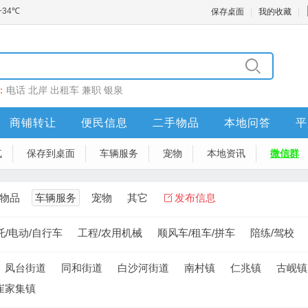
保存桌面
我的收藏
：
电话
北岸
出租车
兼职
银泉
商铺转让
便民信息
二手物品
本地问答
平
气
保存到桌面
车辆服务
宠物
本地资讯
微信群
物品
车辆服务
宠物
其它
发布信息
托/电动/自行车
工程/农用机械
顺风车/租车/拼车
陪练/驾校
凤台街道
同和街道
白沙河街道
南村镇
仁兆镇
古岘镇
崔家集镇