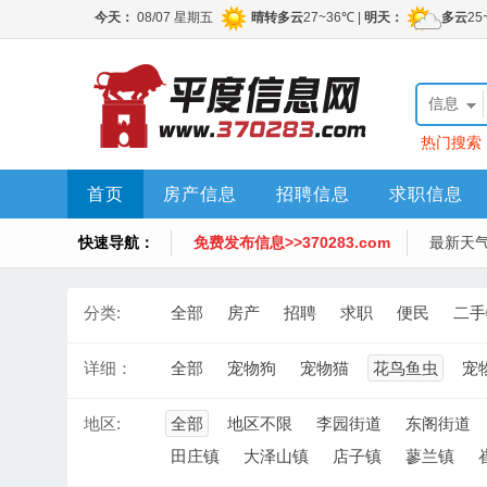
信息
热门搜索
首页
房产信息
招聘信息
求职信息
快速导航：
免费发布信息>>370283.com
最新天
分类:
全部
房产
招聘
求职
便民
二手
详细：
全部
宠物狗
宠物猫
花鸟鱼虫
宠
地区:
全部
地区不限
李园街道
东阁街道
田庄镇
大泽山镇
店子镇
蓼兰镇