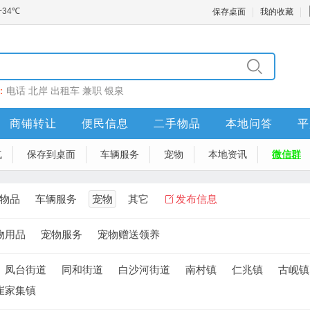
保存桌面
我的收藏
：
电话
北岸
出租车
兼职
银泉
商铺转让
便民信息
二手物品
本地问答
平
气
保存到桌面
车辆服务
宠物
本地资讯
微信群
物品
车辆服务
宠物
其它
发布信息
物用品
宠物服务
宠物赠送领养
凤台街道
同和街道
白沙河街道
南村镇
仁兆镇
古岘镇
崔家集镇