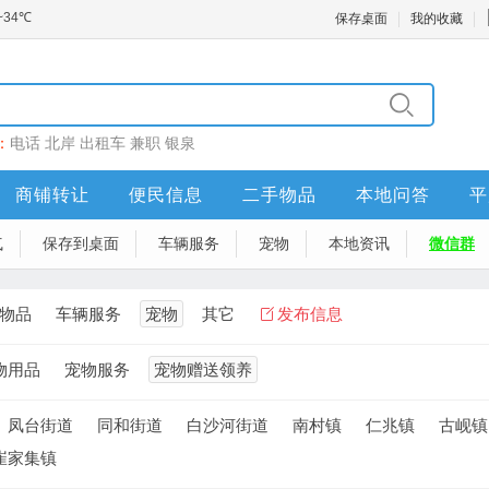
保存桌面
我的收藏
：
电话
北岸
出租车
兼职
银泉
商铺转让
便民信息
二手物品
本地问答
平
气
保存到桌面
车辆服务
宠物
本地资讯
微信群
物品
车辆服务
宠物
其它
发布信息
物用品
宠物服务
宠物赠送领养
凤台街道
同和街道
白沙河街道
南村镇
仁兆镇
古岘镇
崔家集镇