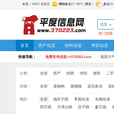
信息
热门搜索
首页
房产信息
招聘信息
求职信息
快速导航：
免费发布信息>>370283.com
最新天
分类:
全部
房产
招聘
求职
便民
二手
详细：
全部
宠物狗
宠物猫
花鸟鱼虫
宠
地区:
全部
地区不限
李园街道
东阁街道
田庄镇
大泽山镇
店子镇
蓼兰镇