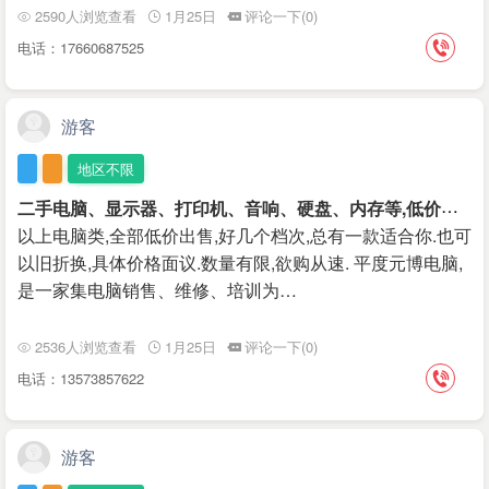
2590人浏览查看
1月25日
评论一下(0)
电话：17660687525
游客
地区不限
二
手电脑、显示器、打印机、音响、硬盘、内存等,低价处理
以上电脑类,全部低价出售,好几个档次,总有一款适合你.也可
以旧折换,具体价格面议.数量有限,欲购从速. 平度元博电脑,
是一家集电脑销售、维修、培训为…
2536人浏览查看
1月25日
评论一下(0)
电话：13573857622
游客