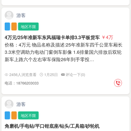
游客
地区不限
4万元/25年准新车东风福瑞卡单排3.3平板货车
￥4
万
价格：4万元 物品名称及描述:25年准新车四千公里车厢长
3.3米空调助力电动门窗倒车影像 1.6排量国六排放后双轮
新车上路六个左右审车保险26年到手零投…
2456人浏览查看
1月25日
评论一下(0)
电话：18766203033
游客
地区不限
角磨机/手电钻/平口钳底座/钻头/工具箱/砂轮机