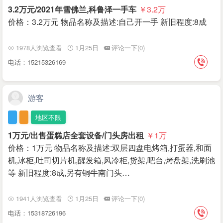
3.2万元/2021年雪佛兰,科鲁泽一手车
￥3.2
万
价格：3.2万元 物品名称及描述:自己开一手 新旧程度:8成
1978人浏览查看
1月25日
评论一下(0)
电话：15215326169
游客
地区不限
1万元/出售蛋糕店全套设备/门头房出租
￥1
万
价格：1万元 物品名称及描述:双层四盘电烤箱,打蛋器,和面
机,冰柜,吐司切片机,醒发箱,风冷柜,货架,吧台,烤盘架,洗刷池
等 新旧程度:8成,另有铜牛南门头…
1941人浏览查看
1月25日
评论一下(0)
电话：15318726196