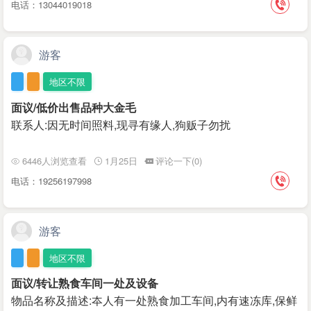
电话：13044019018
游客
地区不限
面议/低价出售品种大金毛
联系人:因无时间照料,现寻有缘人,狗贩子勿扰
6446人浏览查看
1月25日
评论一下(0)
电话：19256197998
游客
地区不限
面议/转让熟食车间一处及设备
物品名称及描述:夲人有一处熟食加工车间,内有速冻库,保鲜