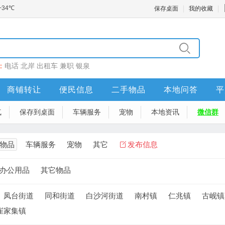
保存桌面
我的收藏
：
电话
北岸
出租车
兼职
银泉
商铺转让
便民信息
二手物品
本地问答
平
气
保存到桌面
车辆服务
宠物
本地资讯
微信群
物品
车辆服务
宠物
其它
发布信息
办公用品
其它物品
凤台街道
同和街道
白沙河街道
南村镇
仁兆镇
古岘镇
崔家集镇