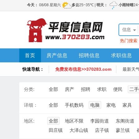
信息
热门搜索
首页
房产信息
招聘信息
求职信息
快速导航：
免费发布信息>>370283.com
最新天
分类:
全部
房产
招聘
求职
便民
二手
详细：
全部
手机数码
电脑
家电
家具
地区:
全部
地区不限
李园街道
东阁街道
田庄镇
大泽山镇
店子镇
蓼兰镇