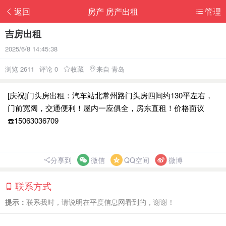
返回
房产 房产出租
管理
吉房出租
2025/6/8 14:45:38
浏览 2611
评论 0
收藏
来自 青岛
[庆祝]门头房出租：汽车站北常州路门头房四间约130平左右，
门前宽阔，交通便利！屋内一应俱全，房东直租！价格面议
☎️15063036709
分享到
微信
QQ空间
微博
联系方式
提示：
联系我时，请说明在平度信息网看到的，谢谢！