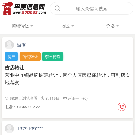
输入关键词搜索
商铺转让
地区
价格
游客
房产
商铺转让
李园街道
吉店转让
营业中连锁品牌披萨转让，因个人原因忍痛转让，可到店实
地考察
6820人浏览查看
3月15日
评论一下(0)
电话：18669775422
1379199****