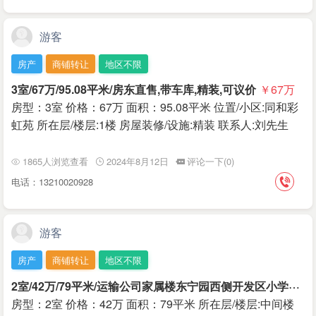
游客
房产
商铺转让
地区不限
3室/67万/95.08平米/房东直售,带车库,精装,可议价
￥67
万
房型：3室 价格：67万 面积：95.08平米 位置/小区:同和彩
虹苑 所在层/楼层:1楼 房屋装修/设施:精装 联系人:刘先生
1865人浏览查看
2024年8月12日
评论一下(0)
电话：13210020928
游客
房产
商铺转让
地区不限
2
室/42万/79平米/运输公司家属楼东宁园西侧开发区小学套二出售
房型：2室 价格：42万 面积：79平米 所在层/楼层:中间楼