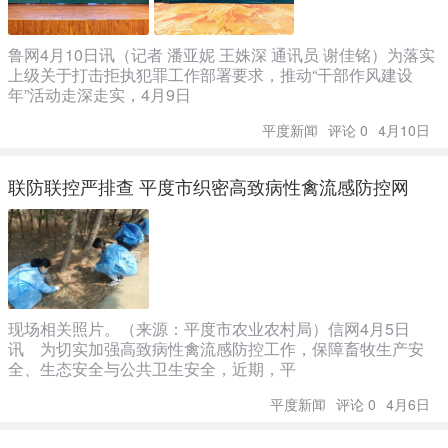
鲁网4月10日讯（记者 潘亚妮 王姝深 通讯员 谢佳铭）为落实
上级关于打击拒执犯罪工作部署要求，推动“干部作风建设
年”活动走深走实，4月9日
平度新闻
评论 0
4月10日
联防联控严排查 平度市织密高致病性禽流感防控网
现场相关照片。（来源：平度市农业农村局）信网4月5日
讯 为切实加强高致病性禽流感防控工作，保障畜牧生产安
全、生态安全与公共卫生安全，近期，平
平度新闻
评论 0
4月6日