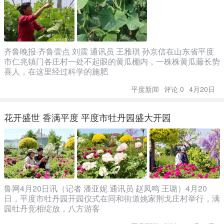
齐鲁晚报·齐鲁壹点 刘震 通讯员 王雅琪 孙京信在山东省平度
市仁兆镇门各庄村一处不起眼的黄瓜棚内，一株株黄瓜藤长势
喜人，在这里经过科学的施肥
平度新闻
评论 0
4月20日
花开盛世 香满平度 平度市牡丹园盛大开园
鲁网4月20日讯（记者 潘亚妮 通讯员 赵凤鸣 王璐）4月20
日，平度市牡丹园开园仪式在同和街道姚家荆戈庄村举行，满
园牡丹竞相绽放，八方游客