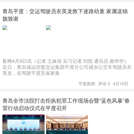
青岛平度：交运驾驶员衣英龙救下迷路幼童 家属送锦
旗致谢
鲁网4月9日讯（记者 王姝深 实习记者 刘悦 通讯员 曲华华）
近日，青岛城运控股交运集团平度分公司城乡公交车驾驶员衣
英龙，在驾驶平度至崔家集
平度新闻
评论 0
4月10日
青岛全市法院打击拒执犯罪工作现场会暨“蓝色风暴”春
雷行动启动仪式在平度召开