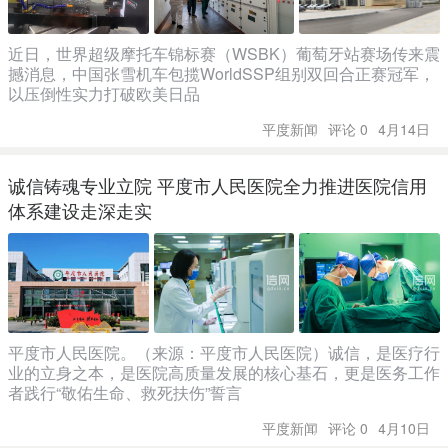
近日，世界超级摩托车锦标赛（WSBK）葡萄牙站赛场传来震
撼消息，中国张雪机车包揽WorldSSP组别双回合正赛冠军，
以压倒性实力打破欧美日品
平度新闻
评论 0
4月14日
诚信铸魂专业立院 平度市人民医院全力推进医院信用
体系建设走深走实
平度市人民医院。（来源：平度市人民医院）诚信，是医疗行
业的立身之本，是医院高质量发展的核心基石，更是医务工作
者践行“敬佑生命、救死扶伤”誓言
平度新闻
评论 0
4月10日