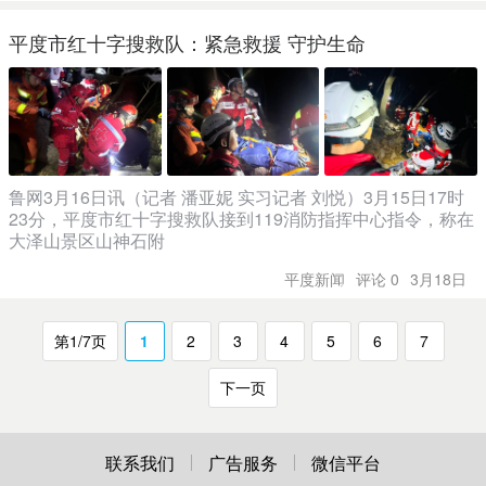
平度市红十字搜救队：紧急救援 守护生命
鲁网3月16日讯（记者 潘亚妮 实习记者 刘悦）3月15日17时
23分，平度市红十字搜救队接到119消防指挥中心指令，称在
大泽山景区山神石附
平度新闻
评论 0
3月18日
第1/7页
1
2
3
4
5
6
7
下一页
联系我们
广告服务
微信平台