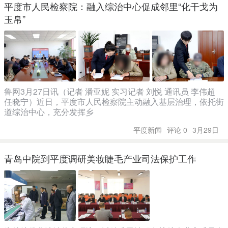
平度市人民检察院：融入综治中心促成邻里“化干戈为
玉帛”
鲁网3月27日讯（记者 潘亚妮 实习记者 刘悦 通讯员 李伟超
任晓宁）近日，平度市人民检察院主动融入基层治理，依托街
道综治中心，充分发挥乡
平度新闻
评论 0
3月29日
青岛中院到平度调研美妆睫毛产业司法保护工作