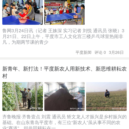
鲁网3月24日讯（记者 王姝深 实习记者 刘悦 通讯员 张晓）3
月21日、22日上午，平度市工人文化宫三楼乒乓球室热闹非
凡，为期两节课的青少
平度新闻
评论 0
3月26日
新青年、新打法！平度新农人用新技术、新思维耕耘农
村
齐鲁晚报·齐鲁壹点 刘震 通讯员 矫文龙人才振兴是乡村振兴的
基础。在山东青岛平度市，有三位“新农人”虽从事不同的农
业“赛道”，却共同耕耘在一