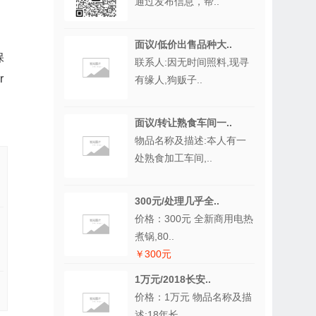
通过发布信息，帮..
面议/低价出售品种大..
保
联系人:因无时间照料,现寻
r
有缘人,狗贩子..
面议/转让熟食车间一..
物品名称及描述:夲人有一
处熟食加工车间,..
300元/处理几乎全..
价格：300元 全新商用电热
煮锅,80..
￥300元
1万元/2018长安..
价格：1万元 物品名称及描
述:18年长..