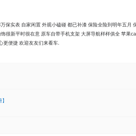
.3万保实表 自家闲置 外观小磕碰 都已补漆 保险全险到明年五月 
饰很新平时很在意 原车自带手机支架 大屏导航样样俱全 苹果ca
动挡更省心更便捷 欢迎友友们来看车.
册】