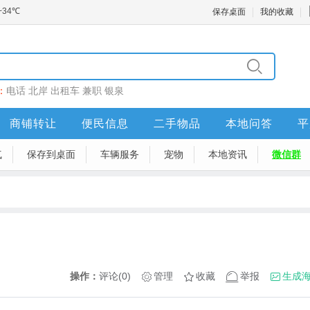
保存桌面
我的收藏
：
电话
北岸
出租车
兼职
银泉
商铺转让
便民信息
二手物品
本地问答
平
气
保存到桌面
车辆服务
宠物
本地资讯
微信群
操作：
评论(0)
管理
收藏
举报
生成