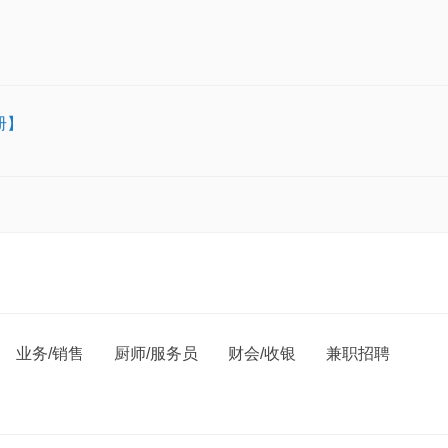
册】
业务/销售
厨师/服务员
财会/收银
兼职招聘