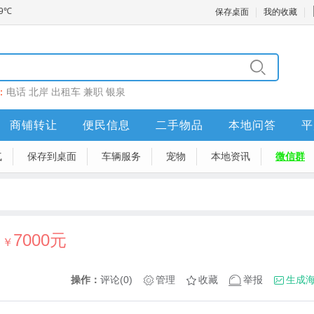
保存桌面
我的收藏
：
电话
北岸
出租车
兼职
银泉
商铺转让
便民信息
二手物品
本地问答
平
气
保存到桌面
车辆服务
宠物
本地资讯
微信群
7000元
￥
操作：
评论(0)
管理
收藏
举报
生成