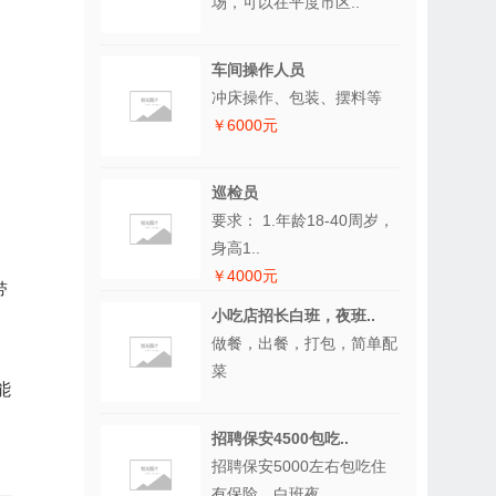
场，可以在平度市区..
车间操作人员
冲床操作、包装、摆料等
￥6000元
巡检员
要求： 1.年龄18-40周岁，
身高1..
￥4000元
带
小吃店招长白班，夜班..
做餐，出餐，打包，简单配
菜
能
招聘保安4500包吃..
招聘保安5000左右包吃住
有保险，白班夜..