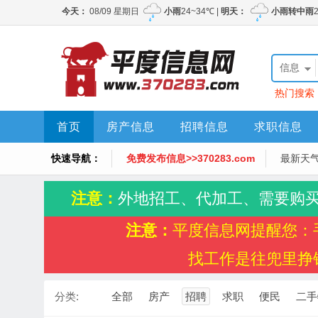
信息
热门搜索
首页
房产信息
招聘信息
求职信息
快速导航：
免费发布信息>>370283.com
最新天
注意：
外地招工、代加工、需要购
注意：
平度信息网提醒您：
找工作是往兜里挣
分类:
全部
房产
招聘
求职
便民
二手