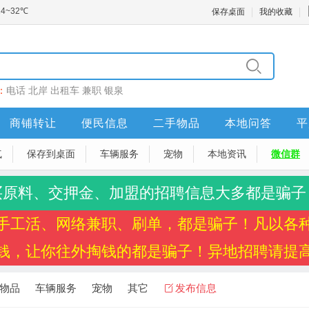
保存桌面
我的收藏
：
电话
北岸
出租车
兼职
银泉
商铺转让
便民信息
二手物品
本地问答
平
气
保存到桌面
车辆服务
宠物
本地资讯
微信群
买原料、交押金、加盟的招聘信息大多都是骗子
手工活、网络兼职、刷单，都是骗子！凡以各
钱，让你往外掏钱的都是骗子！异地招聘请提
物品
车辆服务
宠物
其它
发布信息