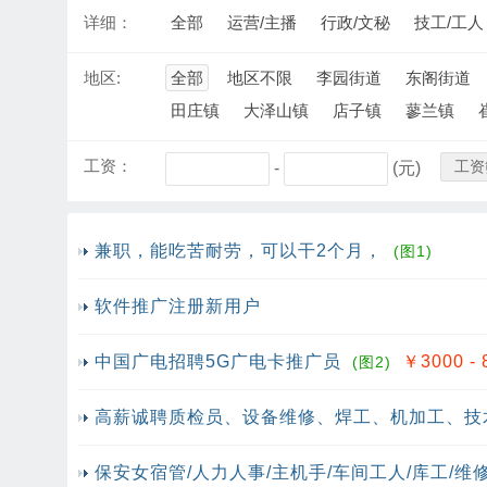
详细：
全部
运营/主播
行政/文秘
技工/工人
地区:
全部
地区不限
李园街道
东阁街道
田庄镇
大泽山镇
店子镇
蓼兰镇
工资：
工资
-
(元)
兼职，能吃苦耐劳，可以干2个月，
(图1)
软件推广注册新用户
中国广电招聘5G广电卡推广员
￥3000 - 
(图2)
高薪诚聘质检员、设备维修、焊工、机加工、技术
保安女宿管/人力人事/主机手/车间工人/库工/维修