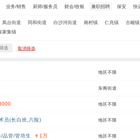
业务/销售
厨师/服务员
财会/收银
兼职招聘
保安
快
凤台街道
同和街道
白沙河街道
南村镇
仁兆镇
古岘镇
崔家集镇
筛选
取消筛选
地区不限
东阁街道
8000
地区不限
员(长白班,六险)
地区不限
/品管/管培生
￥1
万
地区不限