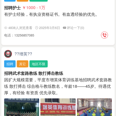
招聘护士
￥1000 - 1
万
有护士经验，有执业资格证书。有血透经验的优先。
4838人浏览查看
2025年3月6日
评论一下(0)
电话：13256857085
??增英??
招聘
其它
地区不限
招聘武术套路教练 散打搏击教练
因扩大规模需要，平度市增英体育训练基地招聘武术套路教
练 散打搏击 综合格斗教练数名，年龄18——45岁。待遇优
厚，有经验 有资质 优先录取。