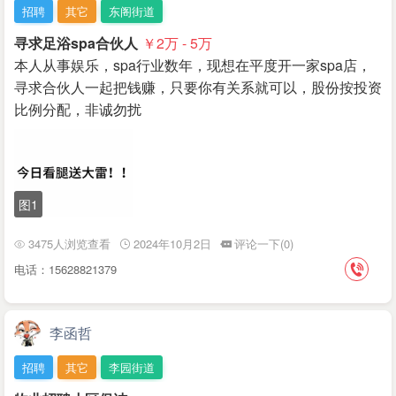
招聘
其它
东阁街道
寻求足浴spa合伙人
￥2
万
- 5
万
本人从事娱乐，spa行业数年，现想在平度开一家spa店，
寻求合伙人一起把钱赚，只要你有关系就可以，股份按投资
比例分配，非诚勿扰
图1
3475人浏览查看
2024年10月2日
评论一下(0)
电话：15628821379
李函哲
招聘
其它
李园街道