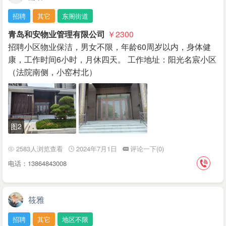
招聘
其它
东阁街道
青岛和安物业管理有限公司
￥2300
招聘小区物业保洁，男女不限，年龄60周岁以内，身体健
康，工作时间6小时，月休四天。 工作地址：阳光名宸小区
（法院南侧，小窑村北）
图2
2583人浏览查看
2024年7月1日
评论一下(0)
电话：13864843008
筱雅
招聘
其它
地区不限