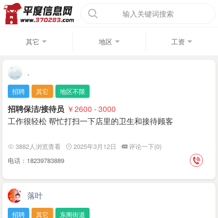
输入关键词搜索
其它
地区
工资
.
招聘
其它
地区不限
招聘保洁/接待员
￥2600 - 3000
工作很轻松 帮忙打扫一下店里的卫生和接待顾客
3882人浏览查看
2025年3月12日
评论一下(0)
电话：18239783889
落叶
招聘
其它
东阁街道