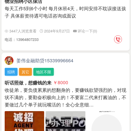
物业招聘小区保洁
每天工作5到6个小时 每月休班4天，时间安排不耽误接送孩
子 具体薪资待遇可电话咨询或面议
3447人浏览查看
2024年9月27日
评论一下(0)
电话：13964807233
姜伟金融助贷15339996664
招聘
其它
地区不限
听话照做，想赚钱的来
￥8000
收徒弟，要负债累累的想翻身的，要赚钱欲望强烈的，对现
状不满的，要勤奋积极向上的！不要富二代来打酱油的，不
要做过几个单子就玩嘴活的！全心全意细…