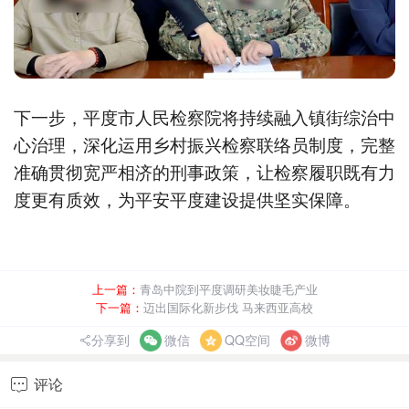
下一步，平度市人民检察院将持续融入镇街综治中
心治理，深化运用乡村振兴检察联络员制度，完整
准确贯彻宽严相济的刑事政策，让检察履职既有力
度更有质效，为平安平度建设提供坚实保障。
上一篇：
青岛中院到平度调研美妆睫毛产业
下一篇：
迈出国际化新步伐 马来西亚高校
分享到
微信
QQ空间
微博
评论
