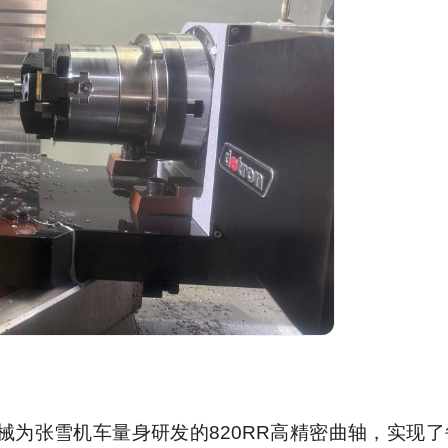
械为张雪机车量身研发的820RR高精密曲轴，实现了