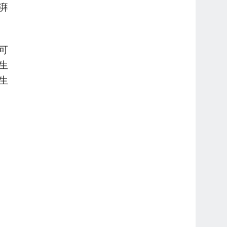
湃
可
生
生