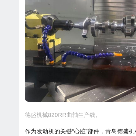
德盛机械820RR曲轴生产线。
作为发动机的关键“心脏”部件，青岛德盛机