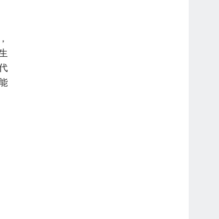
，
生
代
能