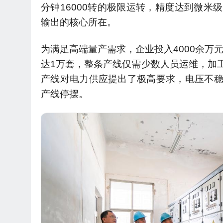
分钟16000转的极限运转，精度达到微
输出的核心所在。
为满足高端量产需求，企业投入4000余万
达1万套，整条产线仅需少数人员运维，加
产线对电力供应提出了极高要求，电压不
产线停摆。