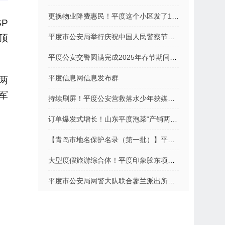
更换物业降费惠民！平度这个小区发了1.4万元红包
P
顶
平度市公安局举行庆祝中国人民警察节系列活动
平度公安交警圆满完成2025年春节期间道路交通安保任务
平度信息网信息发布群
两
军
持续刷屏！平度公安营救落水少年获媒体关注网友点赞！
订单爆发式增长！山东平度泡菜“产销两旺” 出口大幅增加
【青岛市地名保护名录（第一批）】平度市
大型度假旅游综合体！平度印象胶东项目主街下半年先行投入运营
平度市公安局网警大队联合蓼兰派出所开展打击网络谣言“进企业”宣传活动