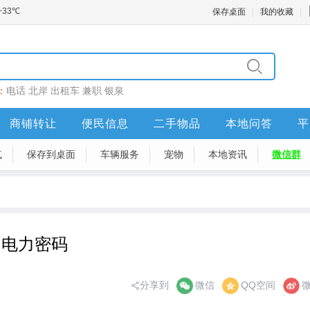
保存桌面
我的收藏
：
电话
北岸
出租车
兼职
银泉
商铺转让
便民信息
二手物品
本地问答
平
气
保存到桌面
车辆服务
宠物
本地资讯
微信群
的电力密码
分享到
微信
QQ空间