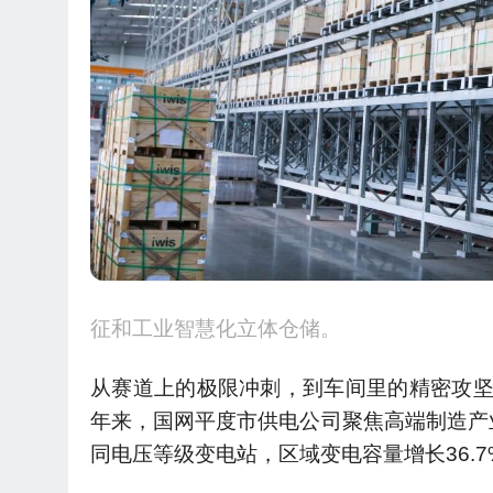
征和工业智慧化立体仓储。
从赛道上的极限冲刺，到车间里的精密攻
年来，国网平度市供电公司聚焦高端制造产业
同电压等级变电站，区域变电容量增长36.