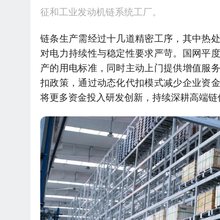
征和工业发动机链系统工厂。
链条生产需经过十几道精密工序，其中热
对电力持续性与稳定性要求严苛。国网平
产的用电标准，同时主动上门提供增值服
扣政策，通过动态化代扣模式减少企业资
将更多资金投入研发创新，持续深耕高端链