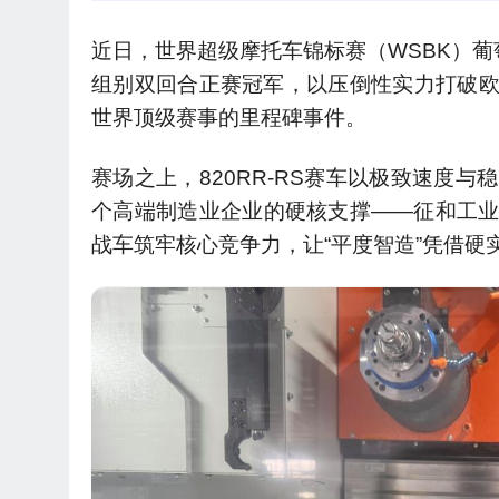
近日，世界超级摩托车锦标赛（WSBK）葡萄
组别双回合正赛冠军，以压倒性实力打破
世界顶级赛事的里程碑事件。
赛场之上，820RR-RS赛车以极致速度
个高端制造业企业的硬核支撑——征和工
战车筑牢核心竞争力，让“平度智造”凭借硬