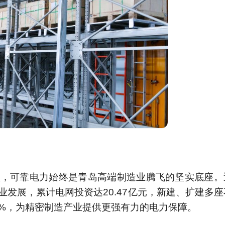
坚，可靠电力始终是青岛高端制造业腾飞的坚实底座。
发展，累计电网投资达20.47亿元，新建、扩建多座
7%，为精密制造产业提供更强有力的电力保障。