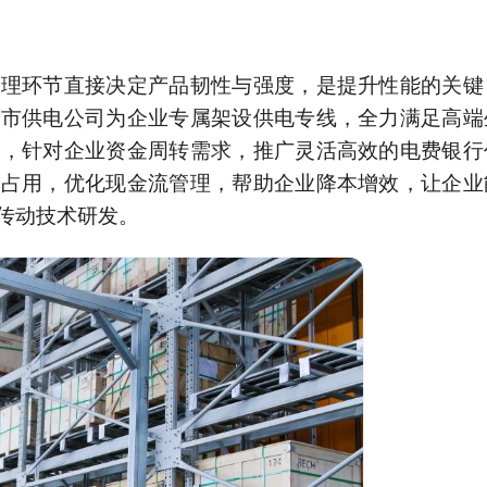
处理环节直接决定产品韧性与强度，是提升性能的关键
度市供电公司为企业专属架设供电专线，全力满足高端
务，针对企业资金周转需求，推广灵活高效的电费银行
金占用，优化现金流管理，帮助企业降本增效，让企业
传动技术研发。