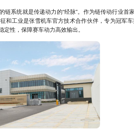
的链系统就是传递动力的“经脉”。作为链传动行业首家
，征和工业是张雪机车官方技术合作伙伴，专为冠军车
稳定性，保障赛车动力高效输出。