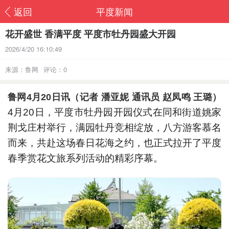
返回
平度新闻
花开盛世 香满平度 平度市牡丹园盛大开园
2026/4/20 16:10:49
来源：鲁网
评论：0
鲁网4月20日讯（记者 潘亚妮 通讯员 赵凤鸣 王璐）
4月20日，平度市牡丹园开园仪式在同和街道姚家
荆戈庄村举行，满园牡丹竞相绽放，八方游客慕名
而来，共赴这场春日花海之约，也正式拉开了平度
春季赏花文旅系列活动的精彩序幕。