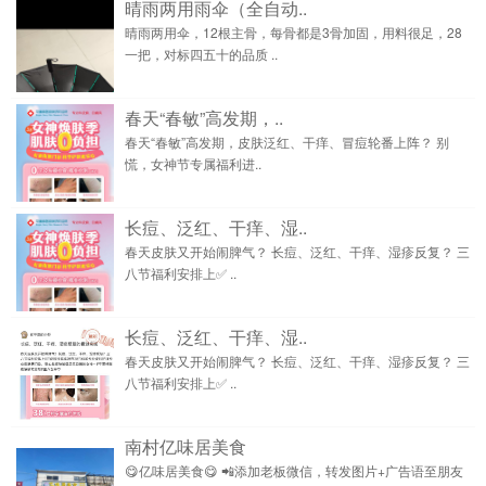
晴雨两用雨伞（全自动..
晴雨两用伞，12根主骨，每骨都是3骨加固，用料很足，28
一把，对标四五十的品质 ..
春天“春敏”高发期，..
春天“春敏”高发期，皮肤泛红、干痒、冒痘轮番上阵？ 别
慌，女神节专属福利进..
长痘、泛红、干痒、湿..
春天皮肤又开始闹脾气？ 长痘、泛红、干痒、湿疹反复？ 三
八节福利安排上✅ ..
长痘、泛红、干痒、湿..
春天皮肤又开始闹脾气？ 长痘、泛红、干痒、湿疹反复？ 三
八节福利安排上✅ ..
南村亿味居美食
😋亿味居美食😋 📲添加老板微信，转发图片+广告语至朋友