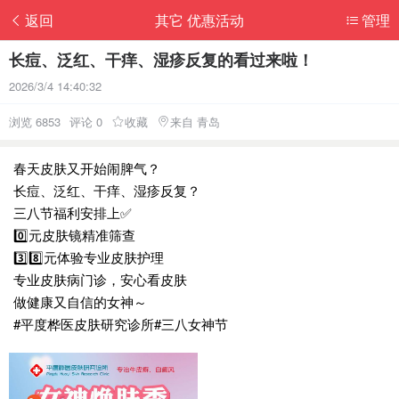
返回
其它 优惠活动
管理
长痘、泛红、干痒、湿疹反复的看过来啦！
2026/3/4 14:40:32
浏览 6853
评论 0
收藏
来自 青岛
春天皮肤又开始闹脾气？
长痘、泛红、干痒、湿疹反复？
三八节福利安排上✅
0️⃣元皮肤镜精准筛查
3️⃣8️⃣元体验专业皮肤护理
专业皮肤病门诊，安心看皮肤
做健康又自信的女神～
#平度桦医皮肤研究诊所#三八女神节