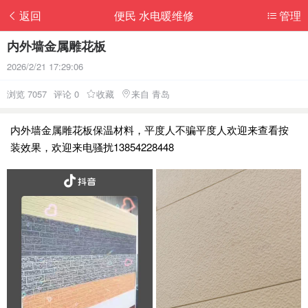
返回
便民 水电暖维修
管理
内外墙金属雕花板
2026/2/21 17:29:06
浏览 7057
评论 0
收藏
来自 青岛
内外墙金属雕花板保温材料，平度人不骗平度人欢迎来查看按
装效果，欢迎来电骚扰13854228448