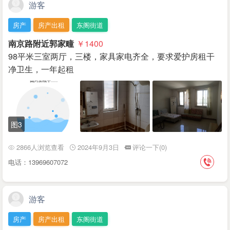
游客
房产
房产出租
东阁街道
南京路附近郭家疃
￥1400
98平米三室两厅，三楼，家具家电齐全，要求爱护房租干
净卫生，一年起租
图3
2866人浏览查看
2024年9月3日
评论一下(0)
电话：13969607072
游客
房产
房产出租
东阁街道