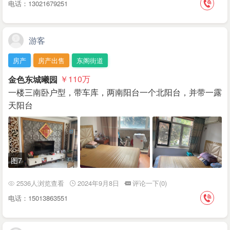
电话：13021679251
游客
房产
房产出售
东阁街道
金色东城曦园
￥110
万
一楼三南卧户型，带车库，两南阳台一个北阳台，并带一露
天阳台
图7
2536人浏览查看
2024年9月8日
评论一下(0)
电话：15013863551