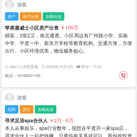
游客
房产
房产出售
东阁街道
苹果塞威士小区房产出售
￥105
万
精装，3室2卫，南北通透。小区周边有广州路小学、实验
中学、平度一中、新东方学校等教育机构。交通方便，方便
出行。小区环境优美，物业服务贴心。
2847人浏览查看
2024年10月3日
评论一下(0)
电话：15192051155
游客
招聘
其它
东阁街道
寻求足浴spa合伙人
￥2
万
- 5
万
本人从事娱乐，spa行业数年，现想在平度开一家spa店，
寻求合伙人一起把钱赚，只要你有关系就可以，股份按投资