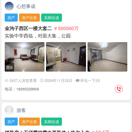
心想事成
房产
房产出售
东阁街道
金沟子西区一楼大套二
￥550000
万
实验中学西临，对面大集，公园
图6
2437人浏览查看
2024年11月22日
评论一下(0)
电话：18265329909
游客
房产
房产出售
东阁街道