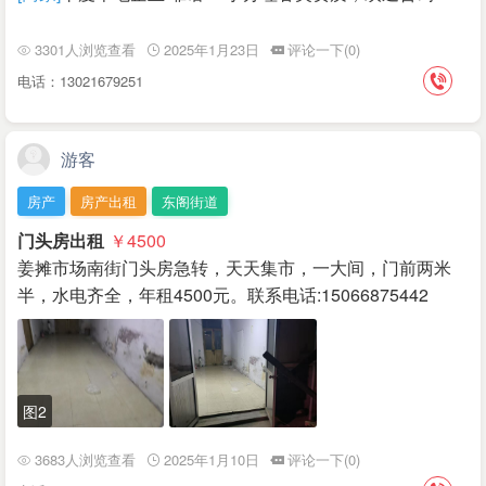
3301人浏览查看
2025年1月23日
评论一下(0)
电话：13021679251
游客
房产
房产出租
东阁街道
门头房出租
￥4500
姜摊市场南街门头房急转，天天集市，一大间，门前两米
半，水电齐全，年租4500元。联系电话:15066875442
图2
3683人浏览查看
2025年1月10日
评论一下(0)