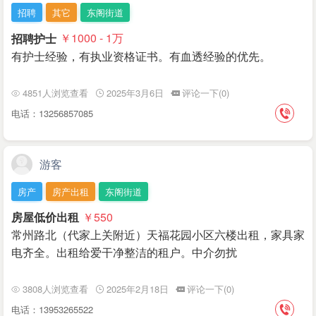
招聘
其它
东阁街道
招聘护士
￥1000 - 1
万
有护士经验，有执业资格证书。有血透经验的优先。
4851人浏览查看
2025年3月6日
评论一下(0)
电话：13256857085
游客
房产
房产出租
东阁街道
房屋低价出租
￥550
常州路北（代家上关附近）天福花园小区六楼出租，家具家
电齐全。出租给爱干净整洁的租户。中介勿扰
3808人浏览查看
2025年2月18日
评论一下(0)
电话：13953265522