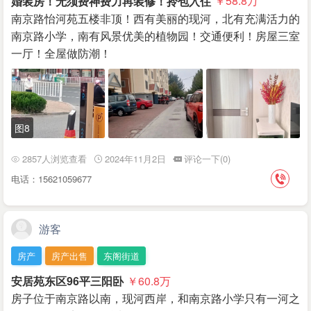
婚装房！无须费神费力再装修！拎包入住
￥58.8
万
南京路怡河苑五楼非顶！西有美丽的现河，北有充满活力的
南京路小学，南有风景优美的植物园！交通便利！房屋三室
一厅！全屋做防潮！
图8
2857人浏览查看
2024年11月2日
评论一下(0)
电话：15621059677
游客
房产
房产出售
东阁街道
安居苑东区96平三阳卧
￥60.8
万
房子位于南京路以南，现河西岸，和南京路小学只有一河之