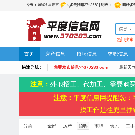
信息
热门搜索
首页
房产信息
招聘信息
求职信息
快速导航：
免费发布信息>>370283.com
最新天
注意：
外地招工、代加工、需要购
注意：
平度信息网提醒您：
找工作是往兜里挣
分类:
全部
房产
招聘
求职
便民
二手