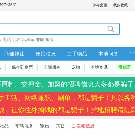
保存桌面
我的收藏
：
电话
北岸
出租车
兼职
银泉
商铺转让
便民信息
二手物品
本地问答
平
气
保存到桌面
车辆服务
宠物
本地资讯
微信群
买原料、交押金、加盟的招聘信息大多都是骗子
手工活、网络兼职、刷单，都是骗子！凡以各
钱，让你往外掏钱的都是骗子！异地招聘请提
物品
车辆服务
宠物
其它
发布信息