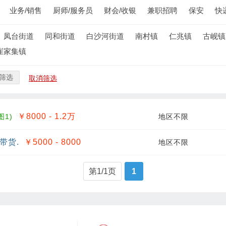
业务/销售
厨师/服务员
财会/收银
兼职招聘
保安
快
凤台街道
同和街道
白沙河街道
南村镇
仁兆镇
古岘镇
崔家集镇
筛选
取消筛选
￥8000 - 1.2
万
图1)
地区不限
带货.
￥5000 - 8000
地区不限
第1/1页
1