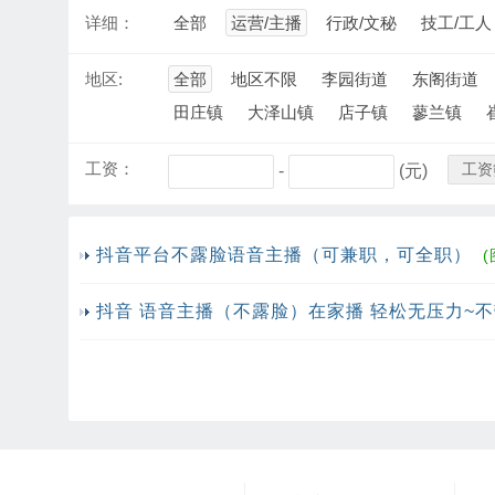
详细：
全部
运营/主播
行政/文秘
技工/工人
地区:
全部
地区不限
李园街道
东阁街道
田庄镇
大泽山镇
店子镇
蓼兰镇
工资：
工资
-
(元)
抖音平台不露脸语音主播（可兼职，可全职）
(
抖音 语音主播（不露脸）在家播 轻松无压力~不