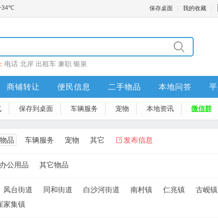
保存桌面
我的收藏
：
电话
北岸
出租车
兼职
银泉
商铺转让
便民信息
二手物品
本地问答
平
气
保存到桌面
车辆服务
宠物
本地资讯
微信群
物品
车辆服务
宠物
其它
发布信息
办公用品
其它物品
凤台街道
同和街道
白沙河街道
南村镇
仁兆镇
古岘镇
崔家集镇