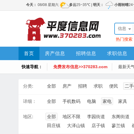
信息
热门搜索
首页
房产信息
招聘信息
求职信息
快速导航：
免费发布信息>>370283.com
最新天
分类:
全部
房产
招聘
求职
便民
二手
详细：
全部
手机数码
电脑
家电
家具
地区:
全部
地区不限
李园街道
东阁街道
田庄镇
大泽山镇
店子镇
蓼兰镇