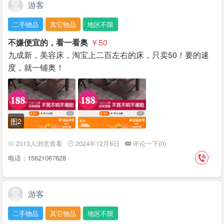
游客
二手物品
其它物品
地区不限
不嫌便宜的，看一看奥
￥50
九成新，美容床，淘宝上二百左右的床，只卖50！要的速
度，就一铺奥！
图2
2313人浏览查看
2024年12月8日
评论一下(0)
电话：15621067628
游客
二手物品
其它物品
地区不限