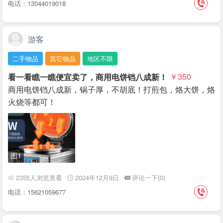
电话：13044019018
游客
二手物品
其它物品
地区不限
看一看瞧一瞧便宜卖了，商用电饼铛八成新！
￥350
商用电饼铛八成新，锅子厚，不胡底！打煎包，烙大饼，烙
火烧等都可！
图1
2355人浏览查看
2024年12月9日
评论一下(0)
电话：15621059677