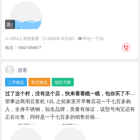
图1
2253人浏览查看
2024年12月8日
评论一下(0)
电话：15621059677
游客
二手物品
其它物品
地区不限
过
了这个村，没有这个店，快来看看瞧一瞧，包你买了不后悔！
荣事达商用豆浆机 12L 之前家里开早餐店花一千七百多购
入，全身不锈钢，知名品牌，质量有保证，该型号淘宝还有
正在出售，同样是一千七百多的销售价格…