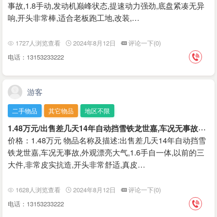
事故,1.8手动,发动机巅峰状态,提速动力强劲,底盘紧凑无异
响,开头非常棒,适合老板跑工地,改装,…
1727人浏览查看
2024年8月12日
评论一下(0)
电话：13153233222
游客
二手物品
其它物品
地区不限
1
.48万元/出售差几天14年自动挡雪铁龙世嘉,车况无事故
￥1.
价格：1.48万元 物品名称及描述:出售差几天14年自动挡雪
铁龙世嘉,车况无事故,外观漂亮大气,1.6手自一体,以前的三
大件,非常皮实抗造,开头非常舒适,真皮…
1628人浏览查看
2024年8月12日
评论一下(0)
电话：13153233222