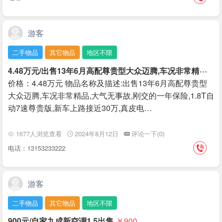
游客
二手物品
其它物品
地区不限
4
.48万元/出售13年6月高配尊贵型大众迈腾,车况非常精品
￥4
价格：4.48万元 物品名称及描述:出售13年6月高配尊贵型
大众迈腾,车况非常精品,大气无事故,刚交的一年保险,1.8T自
动7速尊贵版,新车上路接近30万,真皮电…
1677人浏览查看
2024年8月12日
评论一下(0)
电话：13153233222
游客
二手物品
其它物品
地区不限
900元/自家九成新空调1.5出售
￥900