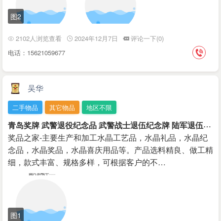
图2
2102人浏览查看
2024年12月7日
评论一下(0)
电话：15621059677
吴华
二手物品
其它物品
地区不限
青
岛奖牌 武警退役纪念品 武警战士退伍纪念牌 陆军退伍纪念盒
奖品之家-主要生产和加工水晶工艺品，水晶礼品，水晶纪
念品，水晶奖品，水晶喜庆用品等。产品选料精良、做工精
细，款式丰富、规格多样，可根据客户的不…
图1