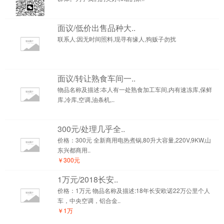
面议/低价出售品种大..
联系人:因无时间照料,现寻有缘人,狗贩子勿扰
面议/转让熟食车间一..
物品名称及描述:夲人有一处熟食加工车间,内有速冻库,保鲜
库,冷库,空调,油条机,..
300元/处理几乎全..
价格：300元 全新商用电热煮锅,80升大容量,220V,9KW,山
东兴都商用..
￥300元
1万元/2018长安..
价格：1万元 物品名称及描述:18年长安欧诺22万公里个人
车，中央空调，铝合金..
￥1万