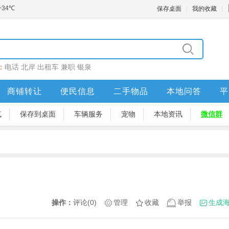
保存桌面
我的收藏
：
电话
北岸
出租车
兼职
银泉
商铺转让
便民信息
二手物品
本地问答
平
气
保存到桌面
车辆服务
宠物
本地资讯
微信群
操作：
评论(0)
管理
收藏
举报
生成