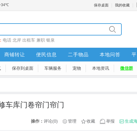
保存桌面
我的收藏
：
电话
北岸
出租车
兼职
银泉
商铺转让
便民信息
二手物品
本地问答
平
气
保存到桌面
车辆服务
宠物
本地资讯
微信群
修车库门卷帘门帘门
操作：
评论(0)
管理
收藏
举报
生成