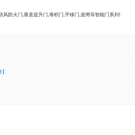
防风防火门,垂直提升门,堆积门,平移门,道闸等智能门系列!
册】