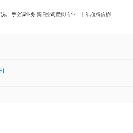
洗,二手空调业务,新旧空调置换!专业二十年,值得信赖!
册】