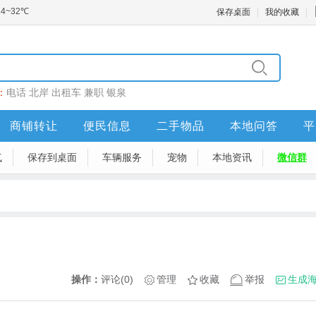
保存桌面
我的收藏
：
电话
北岸
出租车
兼职
银泉
商铺转让
便民信息
二手物品
本地问答
平
气
保存到桌面
车辆服务
宠物
本地资讯
微信群
操作：
评论(0)
管理
收藏
举报
生成