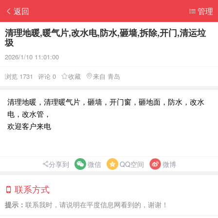
返回
管理
清理地暖,暖气片,改水电,防水,砸墙,拆除,开门,清运垃
圾
2026/1/10 11:01:00
浏览 1731
评论 0
收藏
来自 青岛
清理地暖，清理暖气片，砸墙，开门窗，砸地面，防水，改水
电，改水管，
欢迎客户来电
分享到
微信
QQ空间
微博
联系方式
提示：
联系我时，请说明在平度信息网看到的，谢谢！