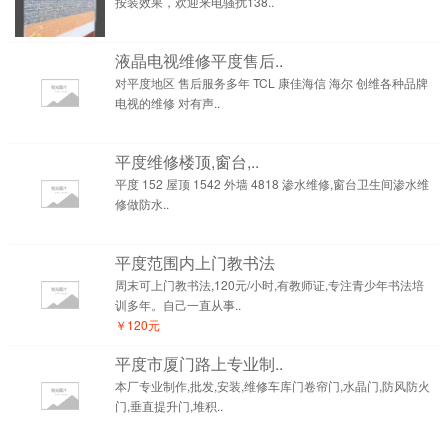
按装效果，欢迎来电骚扰138..
液晶电视维修平度售后..
对平度地区 售后服务多年 TCL 康佳海信 海尔 创维各种品牌
电视的维修 对有声..
平度维修楼顶,窗台,..
平度 152 屋顶 1542 外墙 4818 渗水维修,窗台卫生间渗水维
修做防水..
平度范围内上门教书法
周末可上门教书法,120元/小时,有教师证,专注青少年书法培
训多年。自己一直从事..
￥120元
平度市厦门路上专业制..
本厂专业制作,批发,安装,维修车库门卷帘门,水晶门,防风防火
门,垂直提升门,堆积..