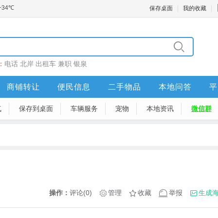
保存桌面
我的收藏
：
电话
北岸
出租车
兼职
银泉
商铺转让
便民信息
二手物品
本地问答
平
气
保存到桌面
车辆服务
宠物
本地资讯
微信群
操作：
评论(0)
管理
收藏
举报
生成