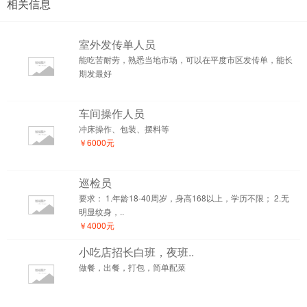
相关信息
室外发传单人员
能吃苦耐劳，熟悉当地市场，可以在平度市区发传单，能长
期发最好
车间操作人员
冲床操作、包装、摆料等
￥6000元
巡检员
要求： 1.年龄18-40周岁，身高168以上，学历不限； 2.无
明显纹身，..
￥4000元
小吃店招长白班，夜班..
做餐，出餐，打包，简单配菜