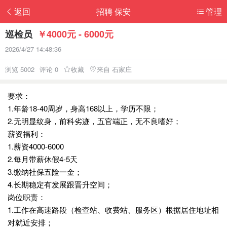
返回
招聘 保安
管理
巡检员
￥4000元 - 6000元
2026/4/27 14:48:36
浏览 5002
评论 0
收藏
来自 石家庄
要求：
1.年龄18-40周岁，身高168以上，学历不限；
2.无明显纹身，前科劣迹，五官端正，无不良嗜好；
薪资福利：
1.薪资4000-6000
2.每月带薪休假4-5天
3.缴纳社保五险一金；
4.长期稳定有发展跟晋升空间；
岗位职责：
1.工作在高速路段（检查站、收费站、服务区）根据居住地址相
对就近安排；