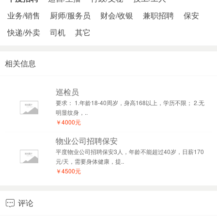
业务/销售
厨师/服务员
财会/收银
兼职招聘
保安
快递/外卖
司机
其它
相关信息
巡检员
要求： 1.年龄18-40周岁，身高168以上，学历不限； 2.无
明显纹身，..
￥4000元
物业公司招聘保安
平度物业公司招聘保安3人，年龄不能超过40岁，日薪170
元/天，需要身体健康，提..
￥4500元
评论
