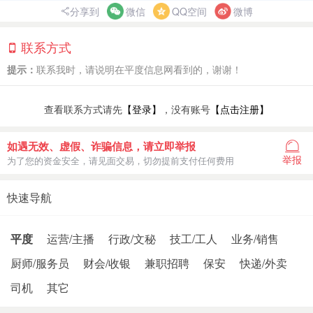
分享到
微信
QQ空间
微博
联系方式
提示：
联系我时，请说明在平度信息网看到的，谢谢！
查看联系方式请先
【登录】
，没有账号
【点击注册】
如遇无效、虚假、诈骗信息，请立即举报
举报
为了您的资金安全，请见面交易，切勿提前支付任何费用
快速导航
平度
运营/主播
行政/文秘
技工/工人
业务/销售
厨师/服务员
财会/收银
兼职招聘
保安
快递/外卖
司机
其它