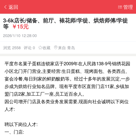
返回
管理
3-6k店长/储备、前厅、裱花师/学徒、烘焙师傅/学徒
等
￥15元
2026/1/10 12:28:00
浏览 2558
评论 0
收藏
来自 青岛
平度市名菓子蛋糕连锁家店于2009年在人民路138-9号锦绣花园
小区北门开门营业,主要经营:生日蛋糕、现烤面包、各类西点、
宴会冷餐,每日到家的鲜奶酸奶等。经过十多年的发展沉淀,一步
步成为烘焙行业知名品牌。现有平度市区直营门店11家,乡镇加
盟门店2家,加工工厂一座,员工近百余人。
因公司增开门店及各类业务发展需要,现面向社会诚聘以下岗位
人才:
聘以下岗位人才:
一、门店: