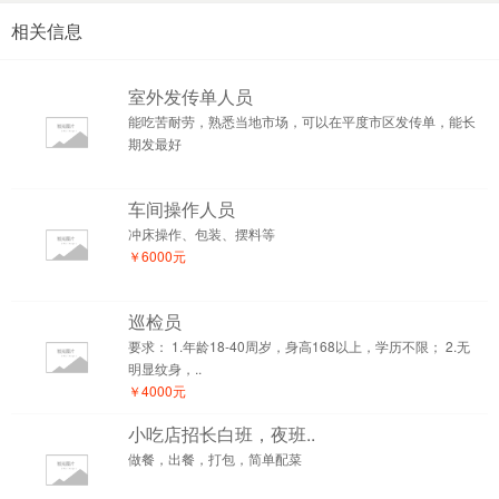
相关信息
室外发传单人员
能吃苦耐劳，熟悉当地市场，可以在平度市区发传单，能长
期发最好
车间操作人员
冲床操作、包装、摆料等
￥6000元
巡检员
要求： 1.年龄18-40周岁，身高168以上，学历不限； 2.无
明显纹身，..
￥4000元
小吃店招长白班，夜班..
做餐，出餐，打包，简单配菜