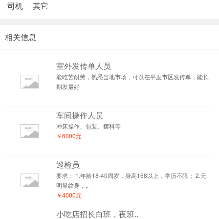
司机
其它
相关信息
室外发传单人员
能吃苦耐劳，熟悉当地市场，可以在平度市区发传单，能长
期发最好
车间操作人员
冲床操作、包装、摆料等
￥6000元
巡检员
要求： 1.年龄18-40周岁，身高168以上，学历不限； 2.无
明显纹身，..
￥4000元
小吃店招长白班，夜班..