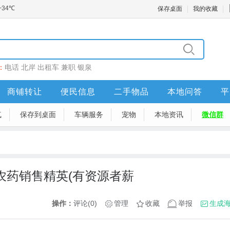
保存桌面
我的收藏
：
电话
北岸
出租车
兼职
银泉
商铺转让
便民信息
二手物品
本地问答
平
气
保存到桌面
车辆服务
宠物
本地资讯
微信群
+农药销售精英(有资源者薪
操作：
评论(0)
管理
收藏
举报
生成