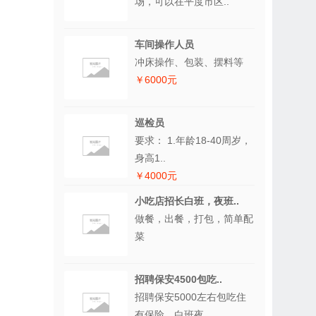
场，可以在平度市区..
车间操作人员
冲床操作、包装、摆料等
￥6000元
巡检员
要求： 1.年龄18-40周岁，
身高1..
￥4000元
小吃店招长白班，夜班..
做餐，出餐，打包，简单配
菜
招聘保安4500包吃..
招聘保安5000左右包吃住
有保险，白班夜..