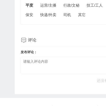
平度
运营/主播
行政/文秘
技工/工人
保安
快递/外卖
司机
其它

评论
发布评论：
还没