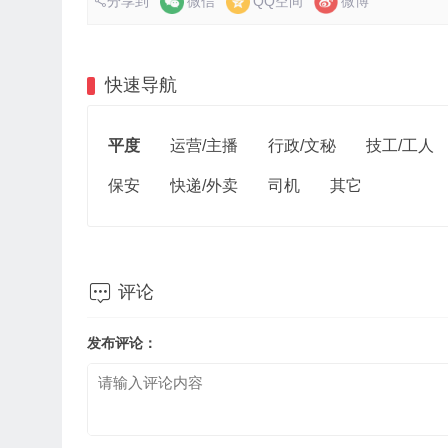
分享到
微信
QQ空间
微博
快速导航
平度
运营/主播
行政/文秘
技工/工人
保安
快递/外卖
司机
其它

评论
发布评论：