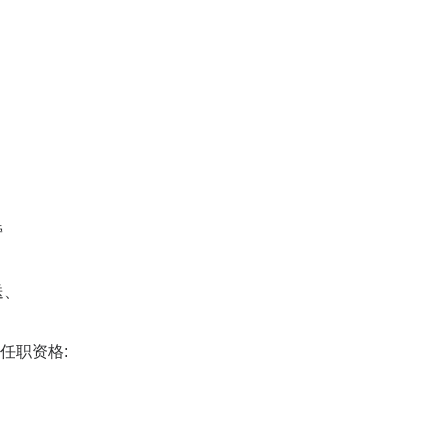
旁
送、
任职资格: