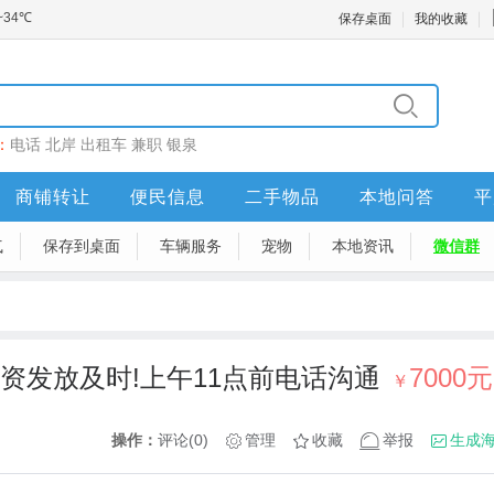
保存桌面
我的收藏
：
电话
北岸
出租车
兼职
银泉
商铺转让
便民信息
二手物品
本地问答
平
气
保存到桌面
车辆服务
宠物
本地资讯
微信群
，工资发放及时!上午11点前电话沟通
7000元
￥
操作：
评论(0)
管理
收藏
举报
生成