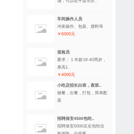
场，可以在平度市区..
车间操作人员
冲床操作、包装、摆料等
￥6000元
巡检员
要求： 1.年龄18-40周岁，
身高1..
￥4000元
小吃店招长白班，夜班..
做餐，出餐，打包，简单配
菜
招聘保安4500包吃..
招聘保安5000左右包吃住
有保险，白班夜..