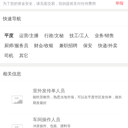
举报
为了您的资金安全，请见面交易，切勿提前支付任何费用
快速导航
平度
运营/主播
行政/文秘
技工/工人
业务/销售
厨师/服务员
财会/收银
兼职招聘
保安
快递/外卖
司机
其它
相关信息
室外发传单人员
能吃苦耐劳，熟悉当地市场，可以在平度市区发传单，能长
期发最好
车间操作人员
冲床操作、包装、摆料等