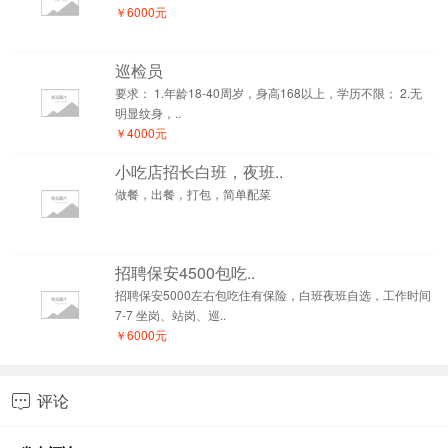
￥6000元
巡检员
要求： 1.年龄18-40周岁，身高168以上，学历不限； 2.无
明显纹身，..
￥4000元
小吃店招长白班，夜班..
做餐，出餐，打包，简单配菜
招聘保安4500包吃..
招聘保安5000左右包吃住有保险，白班夜班自选，工作时间
7-7 坐岗、站岗、巡..
￥6000元
评论
