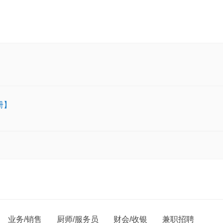
册】
业务/销售
厨师/服务员
财会/收银
兼职招聘