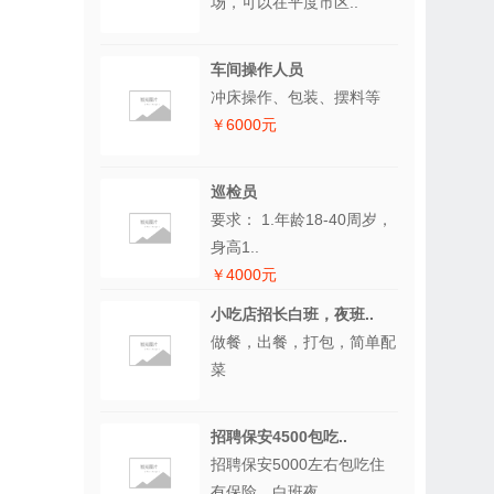
场，可以在平度市区..
车间操作人员
冲床操作、包装、摆料等
￥6000元
巡检员
要求： 1.年龄18-40周岁，
身高1..
￥4000元
小吃店招长白班，夜班..
做餐，出餐，打包，简单配
菜
招聘保安4500包吃..
招聘保安5000左右包吃住
有保险，白班夜..