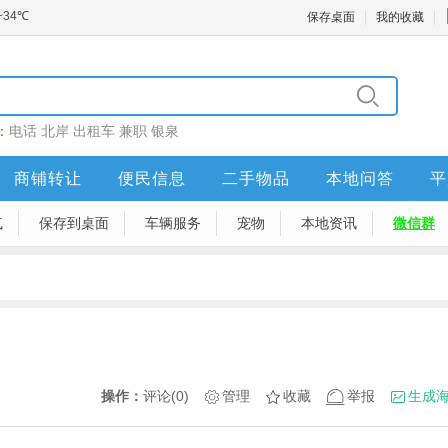
保存桌面
我的收藏
：
电话
北岸
出租车
兼职
银泉
商铺转让
便民信息
二手物品
本地问答
平
气
保存到桌面
车辆服务
宠物
本地资讯
微信群
操作：
评论(0)
管理
收藏
举报
生成