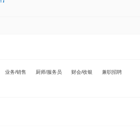
册】
业务/销售
厨师/服务员
财会/收银
兼职招聘