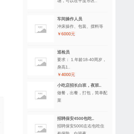
场，可以在平度市区..
车间操作人员
冲床操作、包装、摆料等
￥6000元
巡检员
要求： 1.年龄18-40周岁，
身高1..
￥4000元
小吃店招长白班，夜班..
做餐，出餐，打包，简单配
菜
招聘保安4500包吃..
招聘保安5000左右包吃住
有保险，白班夜..