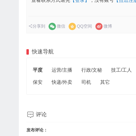
查看联系方式请先
【登录】
，没有账号
【点击注
分享到
微信
QQ空间
微博
快速导航
平度
运营/主播
行政/文秘
技工/工人
保安
快递/外卖
司机
其它

评论
发布评论：