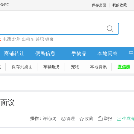
保存桌面
我的收藏
：
电话
北岸
出租车
兼职
银泉
商铺转让
便民信息
二手物品
本地问答
平
气
保存到桌面
车辆服务
宠物
本地资讯
微信群
资面议
操作：
评论(0)
管理
收藏
举报
生成