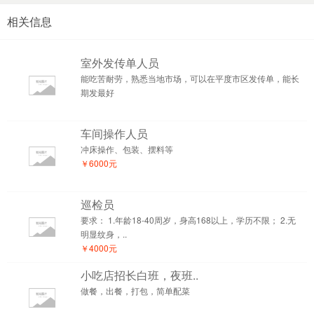
相关信息
室外发传单人员
能吃苦耐劳，熟悉当地市场，可以在平度市区发传单，能长
期发最好
车间操作人员
冲床操作、包装、摆料等
￥6000元
巡检员
要求： 1.年龄18-40周岁，身高168以上，学历不限； 2.无
明显纹身，..
￥4000元
小吃店招长白班，夜班..
做餐，出餐，打包，简单配菜