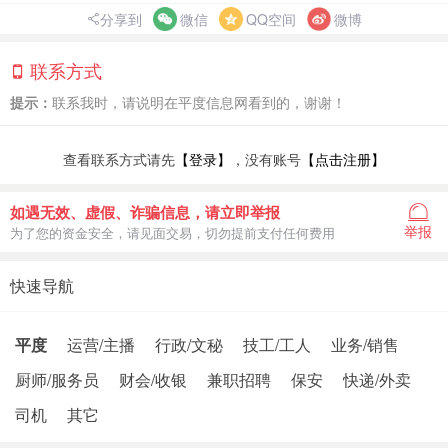
分享到
微信
QQ空间
微博
联系方式
提示：
联系我时，请说明在平度信息网看到的，谢谢！
查看联系方式请先
【登录】
，没有账号
【点击注册】
如遇无效、虚假、诈骗信息，请立即举报
举报
为了您的资金安全，请见面交易，切勿提前支付任何费用
快速导航
平度
运营/主播
行政/文秘
技工/工人
业务/销售
厨师/服务员
财会/收银
兼职招聘
保安
快递/外卖
司机
其它