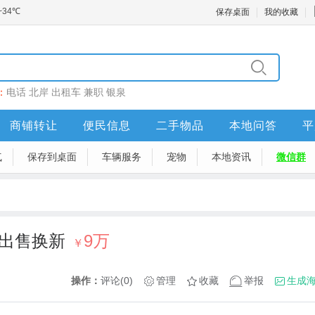
保存桌面
我的收藏
：
电话
北岸
出租车
兼职
银泉
商铺转让
便民信息
二手物品
本地问答
平
气
保存到桌面
车辆服务
宠物
本地资讯
微信群
。出售换新
9万
￥
操作：
评论(0)
管理
收藏
举报
生成