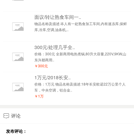
面议/转让熟食车间一..
物品名称及描述:夲人有一处熟食加工车间,内有速冻库,保鲜
库,冷库,空调,油条机,..
300元/处理几乎全..
价格：300元 全新商用电热煮锅,80升大容量,220V,9KW,山
东兴都商用..
￥300元
1万元/2018长安..
价格：1万元 物品名称及描述:18年长安欧诺22万公里个人
车，中央空调，铝合金..
￥1万
评论

发布评论：