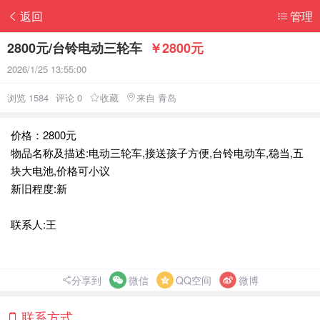
返回
管理
2800元/台铃电动三轮车
￥2800元
2026/1/25 13:55:00
浏览 1584
评论 0
收藏
来自 青岛
价格：2800元
物品名称及描述:电动三轮车,接送孩子方便,台铃电动车,稳当,五
块大电池,价格可小议
新旧程度:新
联系人:王
分享到
微信
QQ空间
微博
联系方式