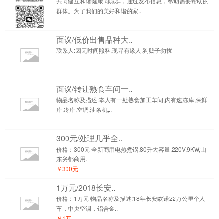
共同建立和谐健康同城群，通过发布信息，帮助需要帮助的
群体。为了我们的美好和谐的家..
面议/低价出售品种大..
联系人:因无时间照料,现寻有缘人,狗贩子勿扰
面议/转让熟食车间一..
物品名称及描述:夲人有一处熟食加工车间,内有速冻库,保鲜
库,冷库,空调,油条机,..
300元/处理几乎全..
价格：300元 全新商用电热煮锅,80升大容量,220V,9KW,山
东兴都商用..
￥300元
1万元/2018长安..
价格：1万元 物品名称及描述:18年长安欧诺22万公里个人
车，中央空调，铝合金..
￥1万