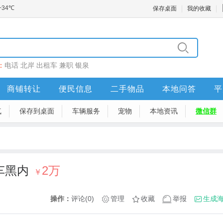
保存桌面
我的收藏
：
电话
北岸
出租车
兼职
银泉
商铺转让
便民信息
二手物品
本地问答
平
气
保存到桌面
车辆服务
宠物
本地资讯
微信群
白车黑内
2万
￥
操作：
评论(0)
管理
收藏
举报
生成