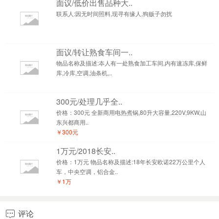
面议/低价出售品种大..
联系人:因无时间照料,现寻有缘人,狗贩子勿扰
面议/转让熟食车间一..
物品名称及描述:夲人有一处熟食加工车间,内有速冻库,保鲜
库,冷库,空调,油条机,..
300元/处理几乎全..
价格：300元 全新商用电热煮锅,80升大容量,220V,9KW,山
东兴都商用..
￥300元
1万元/2018长安..
价格：1万元 物品名称及描述:18年长安欧诺22万公里个人
车，中央空调，铝合金..
￥1万
评论
