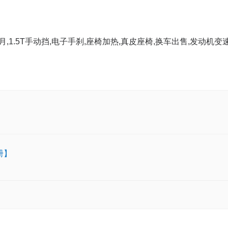
9月,1.5T手动挡,电子手刹,座椅加热,真皮座椅,换车出售,发动机变
册】