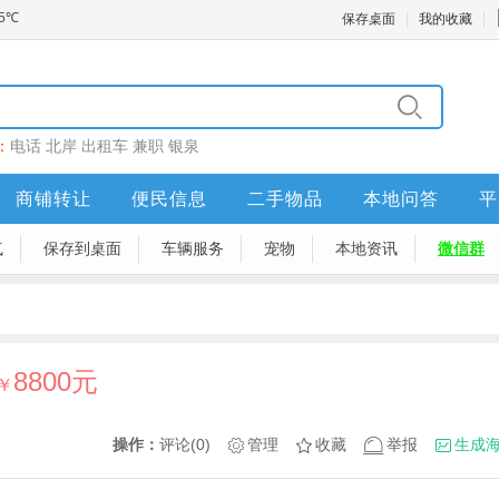
保存桌面
我的收藏
：
电话
北岸
出租车
兼职
银泉
商铺转让
便民信息
二手物品
本地问答
平
气
保存到桌面
车辆服务
宠物
本地资讯
微信群
8800元
￥
操作：
评论(0)
管理
收藏
举报
生成