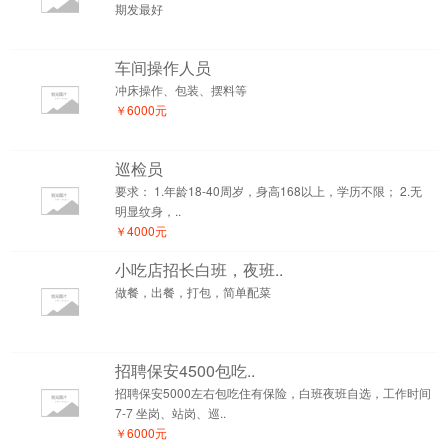
期发最好
车间操作人员
冲床操作、包装、摆料等
￥6000元
巡检员
要求： 1.年龄18-40周岁，身高168以上，学历不限； 2.无
明显纹身，..
￥4000元
小吃店招长白班，夜班..
做餐，出餐，打包，简单配菜
招聘保安4500包吃..
招聘保安5000左右包吃住有保险，白班夜班自选，工作时间
7-7 坐岗、站岗、巡..
￥6000元