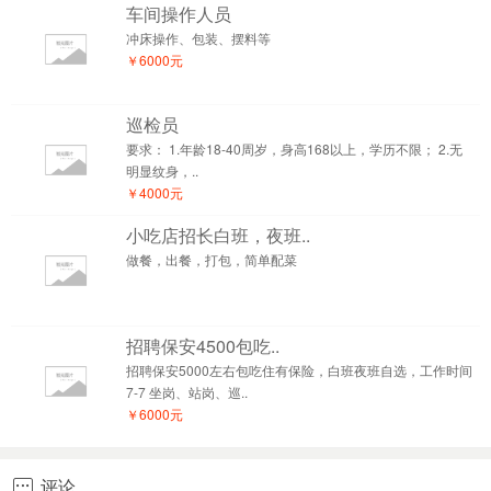
车间操作人员
冲床操作、包装、摆料等
￥6000元
巡检员
要求： 1.年龄18-40周岁，身高168以上，学历不限； 2.无
明显纹身，..
￥4000元
小吃店招长白班，夜班..
做餐，出餐，打包，简单配菜
招聘保安4500包吃..
招聘保安5000左右包吃住有保险，白班夜班自选，工作时间
7-7 坐岗、站岗、巡..
￥6000元
评论
