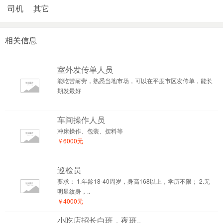
司机
其它
相关信息
室外发传单人员
能吃苦耐劳，熟悉当地市场，可以在平度市区发传单，能长
期发最好
车间操作人员
冲床操作、包装、摆料等
￥6000元
巡检员
要求： 1.年龄18-40周岁，身高168以上，学历不限； 2.无
明显纹身，..
￥4000元
小吃店招长白班，夜班..