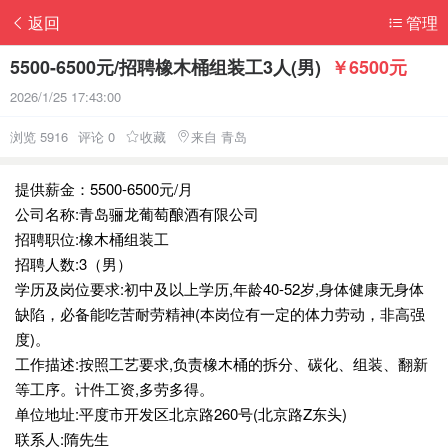
返回
管理
5500-6500元/招聘橡木桶组装工3人(男)
￥6500元
2026/1/25 17:43:00
浏览 5916
评论 0
收藏
来自 青岛
提供薪金：5500-6500元/月
公司名称:青岛骊龙葡萄酿酒有限公司
招聘职位:橡木桶组装工
招聘人数:3（男）
学历及岗位要求:初中及以上学历,年龄40-52岁,身体健康无身体
缺陷，必备能吃苦耐劳精神(本岗位有一定的体力劳动，非高强
度)。
工作描述:按照工艺要求,负责橡木桶的拆分、碳化、组装、翻新
等工序。计件工资,多劳多得。
单位地址:平度市开发区北京路260号(北京路Z东头)
联系人:隋先生