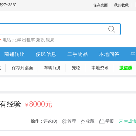
保存桌面
我的收藏
：
电话
北岸
出租车
兼职
银泉
商铺转让
便民信息
二手物品
本地问答
平
气
保存到桌面
车辆服务
宠物
本地资讯
微信群
时)有经验
8000元
￥
操作：
评论(0)
管理
收藏
举报
生成