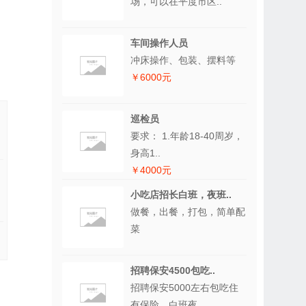
场，可以在平度市区..
车间操作人员
冲床操作、包装、摆料等
￥6000元
巡检员
要求： 1.年龄18-40周岁，
身高1..
￥4000元
小吃店招长白班，夜班..
做餐，出餐，打包，简单配
菜
招聘保安4500包吃..
招聘保安5000左右包吃住
有保险，白班夜..